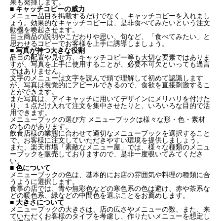
果も発揮します。
■ キャッチコピーの威力
メニュー品目を掲載するだけでなく、キャッチコピーを入れまし
ょう。効果的なキャッチコピーは、是非食べてみたいという注文
動機を喚起させます。
目玉商品の説明やこだわりや思い、旬など、「食べてみたい」と
思わせるコピーでお客様を上手に誘導しましょう。
■ 写真が持つ大きな役割
品目の配置や見せ方、キャッチコピー等も大切な要素ではありま
すが、写真を上手に使用することが、必要不可欠といっても過言
ではありません。
文字のメニューは文字を読んで頭で理解して初めて認識します
が、写真は視覚的にアピールできるので、食欲を直接刺激するこ
とができます。
また写真は、アイキャッチに用いてデザインにメリハリを付けた
り、１点だけ入れて注文を集中させたりと、いろいろな目的で活
用できます。
メニューブックの選び方 メニューブックは様々な形・色・素材
のものがあります。
飲食店様の業態に合わせて適切なメニューブックを選択すること
で、お客様に注文していただきやすい環境を提供しましょう。
また、楽天市場「素敵なメニュー屋」では、様々な種類のメニュ
ーブックを販売しておりますので、是非一度覗いてみてくださ
い。
■ 色について
メニューブックの色は、基本的にお店の雰囲気や料理の種類に合
うように選択します。
食事の店では、青や無彩色などの寒色系の色は避け、赤や茶系な
どの暖色系、緑などの中間色を選ぶことをお薦めします。
■ 大きさについて
メニューブックの大きさは、店の広さやメニューの数、また、来
ていただくお客様のタイプを考慮し、作りたいメニューを想定し