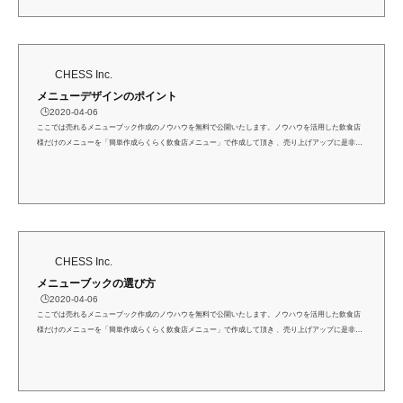
り認識して、お店に合ったメニュー構成を考えましょう。目的に応じてしっかりと活用することが、
売上げアップへとつながります。 ■ グランドメ...
CHESS Inc.
メニューデザインのポイント
🕒️2020-04-06
ここでは売れるメニューブック作成のノウハウを無料で公開いたします。ノウハウを活用した飲食店
様だけのメニューを「簡単作成らくらく飲食店メニュー」で作成して頂き 、売り上げアップに是非お
役立て下さい。メニューデザインのポイントデザインというと「カッコイイ」とか「お洒落」といっ
た言葉を連想しがちですが、ただきれいなデザインでは効果が期待できません。ポイントをしっかり
押さえて、売れるメニューを作りましょう。■ 視線の流れを知るメニューの配置場所で、お客様が食
べたいと感じるか感じないかに大きな差が出ます。...
CHESS Inc.
メニューブックの選び方
🕒️2020-04-06
ここでは売れるメニューブック作成のノウハウを無料で公開いたします。ノウハウを活用した飲食店
様だけのメニューを「簡単作成らくらく飲食店メニュー」で作成して頂き 、売り上げアップに是非お
役立て下さい。メニューブックの選び方メニューブックは様々な形・色・素材のものがあります。飲
食店様の業態に合わせて適切なメニューブックを選択することで、お客様に注文していただきやすい
環境を提供しましょう。また、楽天市場「素敵なメニュー屋」・Yahoo!ショッピング「素敵なメニュー
屋」では、様々な種類のメニューブックを販売し...