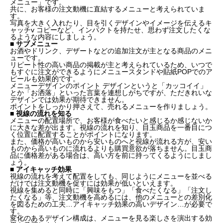
メニュー」です。
共に、お客様の注文動機に直結するメニューと考えられていま
す。
写真を大きく入れたり、目を引くデザインやイメージを伝えるキ
ャッチv コピーなど、インパクトを持たせ、思わず注文したくな
るような内容にしましょう。
■ サブメニュー
お酒やドリンク、デザートなどの追加注文が主となる商品のメニ
ューです。
リピート性の高い商品の掲載が主と考えられているため、いつで
もすぐに注文ができるようにメニュースタンドや貼紙POPでのア
ピールも効果的です。
メニューデザインのポイント デザインというと「カッコイイ」
とか「お洒落」といった言葉を連想しがちですが、ただきれいな
デザインでは効果が期待できません。
ポイントをしっかり押さえて、売れるメニューを作りましょう。
■ 視線の流れを知る
メニューの配置場所で、お客様が食べたいと感じるか感じないか
に大きな差が出ます。視線の流れを知り、目玉商品を一番目につ
く位置に配置することがポイントになります。
また、価格が高いものから安いものへと視線が流れる方が、安い
ものから高いものに流れるよりも購買意欲が落ちません。目玉商
品に価格差がある場合は、高い方を前に持ってくるようにしまし
ょう。
■ アイキャッチ効果
視線の流れを考えて配置をしても、同じようにメニューを並べる
だけでは注文動機を促すには効果が低いといえます。
視線を集めると同時に「興味をもつ」「食べたくなる」「注文し
たくなる」等、注文動機を高めるには、他のメニューとの差別化
を図るための工夫…アイキャッチ効果の高いデザイン…が必要で
す。
変化のあるデザイン構成は、メニューを見る楽しさを演出する効