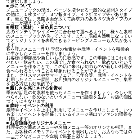
て選択しましょう。
■ 形について
メニューブックの形は、ページを増やせる一般的な見開きタイプ
の他に、１枚タイプ、３ツ折タイプ、４ツ折タイプ等がありま
す。最近では、見開き面が広くて訴求力のある３ツ折タイプのメ
ニューが増えてきています。
■ 種類（素材）・留め具について
店のインテリアやイメージに合わせて選べるように、様々な素材
のメニューブックが揃っています。また、表紙も透明になってい
てオリジナリティを表現できるテーピングメニューも人気があり
ます。
客を呼ぶメニュー作り 季節の旬素材や歳時・イベントを積極的
に生かしたメニューを作りましょう。
お客様は季節感や新しいものに敏感です。この季節にはこれを食
べたい・飲みたい、この店でしか食べられない・飲めないという
メニューを作ることで、この店に来れば旬のものや新しい料理が
食べられるということを印象付けることができます。
また、クリスマスやサマーフェア、忘年会等、歳時・イベントを
利用したメニュー展開、お店独自のオリジナルメニューで、集客
を図る方法も効果的です。
■ 新しさを感じさせる旬素材
季節や話題の旬素材を使ったメニューを作りましょう。今しか食
べられない・飲めないというメニューは話題を生み、お店の個性
づくりにもなります。
■ 歳時・イベントの利用
歳時やイベントを上手に利用してメニューを作りましょう。いつ
も楽しいイベントを開催しているイメージ演出でファンの獲得を
目指します。
■ お店独自のオリジナルメニュー
料理長のお薦めメニューや名物メニュー等のオリジナル料理、ま
た、お客様のメモリアルイベントを演出したり、お店ならではの
ユニークなメニューや企画で集客を図りましょう。