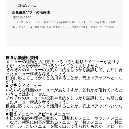
CHESS Inc.
画像編集ソフトの活用法
🕒️2020-04-06
ここでは売れるメニューブック作成のノウハウを無料で公開いたします。ノウハウを活用した飲食店
様だけのメニューを「簡単作成らくらく飲食店メニュー」で作成して頂き 、売り上げアップに是非お
役立て下さい。画像編集ソフトの活用法プロのカメラマンではないのですから、いくら上手に撮影し
たつもりでも、思い通りに撮影できなかったり、イメージと違ったりするものです。こんな時に、画
像編集できれば大変便利です。ここでは代表的なソフトと、簡単にできる便利な機能を紹介します。
ただ今制作中です。もうしばらくお待ちください。...
飲食店繁盛応援団
メニューの種類と活用方法 いろいろな種類のメニューがありま
すが、どれかが優れているということはありません。
それぞれのメニューの役割や目的をしっかり認識して、お店に合
ったメニュー構成を考えましょう。
目的に応じてしっかりと活用することが、売上げアップへとつな
がります。
■ グランドメニュー
いろいろな種類のメニューがありますが、どれかが優れていると
いうことはありません。
それぞれのメニューの役割や目的をしっかり認識して、お店に合
ったメニュー構成を考えましょう。
目的に応じてしっかりと活用することが、売上げアップへとつな
がります。
■ 替えメニュー・アピールメニュー
本日のお勧め料理や日替わり・週替わりメニューやランチメニュ
ーなど、頻繁に内容が変わるメニューが「替えメニュー」、特に
アピールしたいメニューを取り出して作られたものが「アピール