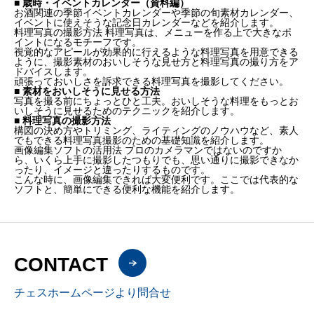
■ 歳時・イベントカレンダー（資料編）
お酒関連の季節イベントカレンダーや季節の旬素材カレンダー、
イベントに使えそうな記念日カレンダーなどを紹介します。
料理写真の撮影方法 料理写真は、メニューを作る上で大きなポ
イントになるモチーフです。
視覚的なアピールが効果的に行えるような料理写真を用意できる
ように、撮影素材のおいしそうな見せ方と料理写真の撮り方をア
ドバイスします。
頑張っておいしさを訴求できる料理写真を撮影してください。
■ 素材をおいしそうに見せる方法
写真を撮る前にちょっとひと工夫。おいしそうな料理をもっとお
いしそうに見せるためのテクニックを紹介します。
■ 料理写真の撮影方法
構図の決め方やトリミング、ライティングのノウハウなど、素人
でもできる料理写真撮影のための基礎知識を紹介します。
画像編集ソフトの活用法 プロのカメラマンではないのですか
ら、いくら上手に撮影したつもりでも、思い通りに撮影できなか
ったり、イメージと違ったりするものです。
こんな時に、画像編集できれば大変便利です。ここでは代表的な
ソフトと、簡単にできる便利な機能を紹介します。
CONTACT
チェスホームページより問合せ