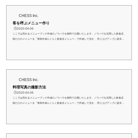
CHESS Inc.
客を呼ぶメニュー作り
🕒️2020-04-06
ここでは売れるメニューブック作成のノウハウを無料で公開いたします。ノウハウを活用した飲食店
様だけのメニューを「簡単作成らくらく飲食店メニュー」で作成して頂き 、売り上げアップに是非お
役立て下さい。客を呼ぶメニュー作り季節の旬素材や歳時・イベントを積極的に生かしたメニューを
作りましょう。お客様は季節感や新しいものに敏感です。この季節にはこれを食べたい・飲みたい、
この店でしか食べられない・飲めないというメニューを作ることで、この店に来れば旬のものや新し
い料理が食べられるということを印象付けることが...
CHESS Inc.
料理写真の撮影方法
🕒️2020-04-06
ここでは売れるメニューブック作成のノウハウを無料で公開いたします。ノウハウを活用した飲食店
様だけのメニューを「簡単作成らくらく飲食店メニュー」で作成して頂き 、売り上げアップに是非お
役立て下さい。料理写真の撮影方法料理写真は、メニューを作る上で大きなポイントになるモチーフ
です。視覚的なアピールが効果的に行えるような料理写真を用意できるように、撮影素材のおいしそ
うな見せ方と料理写真の撮り方をアドバイスします。頑張っておいしさを訴求できる料理写真を撮影
してください。■ 素材をおいしそうに見せる方法写...