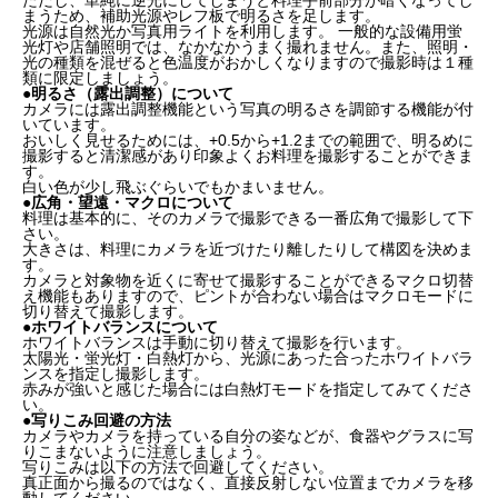
ただし、単純に逆光にしてしまうと料理手前部分が暗くなってし
まうため、補助光源やレフ板で明るさを足します。
光源は自然光か写真用ライトを利用します。 一般的な設備用蛍
光灯や店舗照明では、なかなかうまく撮れません。また、照明・
光の種類を混ぜると色温度がおかしくなりますので撮影時は１種
類に限定しましょう。
●明るさ（露出調整）について
カメラには露出調整機能という写真の明るさを調節する機能が付
いています。
おいしく見せるためには、+0.5から+1.2までの範囲で、明るめに
撮影すると清潔感があり印象よくお料理を撮影することができま
す。
白い色が少し飛ぶぐらいでもかまいません。
●広角・望遠・マクロについて
料理は基本的に、そのカメラで撮影できる一番広角で撮影して下
さい。
大きさは、料理にカメラを近づけたり離したりして構図を決めま
す。
カメラと対象物を近くに寄せて撮影することができるマクロ切替
え機能もありますので、ピントが合わない場合はマクロモードに
切り替えて撮影します。
●ホワイトバランスについて
ホワイトバランスは手動に切り替えて撮影を行います。
太陽光・蛍光灯・白熱灯から、光源にあった合ったホワイトバラ
ンスを指定し撮影します。
赤みが強いと感じた場合には白熱灯モードを指定してみてくださ
い。
●写りこみ回避の方法
カメラやカメラを持っている自分の姿などが、食器やグラスに写
りこまないように注意しましょう。
写りこみは以下の方法で回避してください。
真正面から撮るのではなく、直接反射しない位置までカメラを移