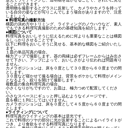
逆光でライティングし、透明物を透かせることで、きれいに見せ
ることができます。
透明物を撮影するとグラスに反射して、カメラやカメラを持って
いる自分の姿などが写りこんでしまう場合がありますので、注意
しましょう。
■ 料理写真の撮影方法
構図の決め方やトリミング、ライティングのノウハウなど、素人
でもできる料理写真撮影のための基礎知識を紹介します。
●構図について
料理写真をおいしそうに伝えるために何よりも重要なことは構図
をしっかりさせることです。
以下に料理をおいしそうに見せる、基本的な構図をご紹介いたし
ます。
１皿の単品写真の場合。
極力アップで撮影します。器の両縁は必ずフレームからはみ出さ
せて下さい。アップによって、おいしさがより伝われば問題有り
ません。
カメラポジションは、床を０度として３０度から６０度までの間
とします。
３０度など寝かせて撮る場合は、背景をボケかして料理がメイン
となるよう、絞りを開けて撮影します。
複数皿の集合料理写真の場合。
小さくなりがちですので、お皿は、極力つめて配置してくださ
い。
小さなスペースにギュッと押し込むようなイメージです。
皿を横に１列にしてはいけません。
カメラポジションは、床を０度として４５度から６０度までの間
とします。
●ライティングについて
料理写真のライティングの基本は逆光です。
これで料理のツヤの部分に光が反射することによるハイライトが
つき、より食欲をそそる料理写真になります。