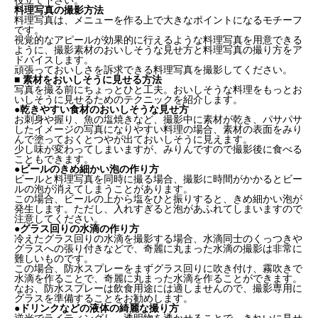
役立て下さい。
料理写真の撮影方法
料理写真は、メニューを作る上で大きなポイントになるモチーフ
です。
視覚的なアピールが効果的に行えるような料理写真を用意できる
ように、撮影素材のおいしそうな見せ方と料理写真の撮り方をア
ドバイスします。
頑張っておいしさを訴求できる料理写真を撮影してください。
■ 素材をおいしそうに見せる方法
写真を撮る前にちょっとひと工夫。おいしそうな料理をもっとお
いしそうに見せるためのテクニックを紹介します。
●乾きやすい食材のおいしそうな見せ方
お刺身や握り、魚の塩焼きなど、撮影中に素材が乾き、パサパサ
したイメージの写真になりやすい料理の場合、素材の表面をみり
んで塗っておくとつやが出ておいしそうに見えます。
少し味が変わってしまいますが、みりんですので撮影後に食べる
こともできます。
●ビールのきめ細かい泡の作り方
ビールと料理写真を同時に撮る場合、撮影に時間がかかるとビー
ルの泡が消えてしまうことがあります。
この場合、ビールの上から塩をひと振りすると、きめ細かい泡が
発生します。ただし、入れすぎると泡があふれてしまいますので
注意してください。
●グラス回りの水滴の作り方
冷えたグラス回りの水滴を撮影する場合、水滴同士のくっつきや
グラスへの張り付きなどで、奇麗に丸まった水滴の撮影は非常に
難しいものです。
この場合、防水スプレーをまずグラス回りに吹き付け、霧吹きで
水滴を作ることで、奇麗に丸まった水滴を作ることができます。
なお、防水スプレーは飲食用途には適しませんので、撮影専用に
グラスを準備することをお勧めします。
●ドリンクなどの液体の綺麗な撮り方