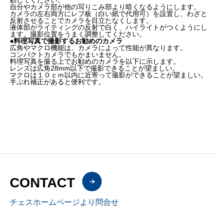
動してください。
自分やカメラ部が他の写りこみ部より暗くなるようにします。
カメラの左右両方にレフ板（白い紙で代用可）を設置し、わざと
反射させることでカメラを目立たなくします。
液体部がライティングの反射で白く、ハイライトがつくようにし
ます。撮影位置をうまく調整してください。
●料理写真で撮影するお勧めのカメラ
広角やマクロ機能は、カメラによって性能が異なります。
コンパクトカメラでもかまいません。
料理写真を撮る上でお勧めのカメラを以下に示します。
レンズは広角28mm以下で撮影できることが望ましい。
マクロは１０ｃｍ以内に近寄って撮影ができることが望ましい。
手ぶれ補正があると便利です。
CONTACT
チェスホームページより問合せ