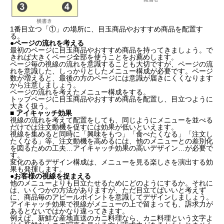
1番目立つ「①」の場所に、目玉商品やおすすめ商品を配置す
る。
●ページの流れを考える
最初のページに目玉商品やおすすめ商品を持ってきましょう。で
きれば大きくページ全部を使うことをお薦めします。
ページ毎の視線の流れを意識することも大切ですが、ページの流
れを意識した、しっかりとしたメニュー構成が必要です。ページ
数が増えると、最後の方のページには意識が届きにくくなります
から注意しましょう。
ページの流れを考えたメニュー構成をする。
トップページに目玉商品やおすすめ商品を配置し、目立つように
大きく扱う。
■ アイキャッチ効果
視線の流れを考えて配置をしても、同じようにメニューを並べる
だけでは注文動機を促すには効果が低いといえます。
視線を集めると同時に「興味をもつ」「食べたくなる」「注文し
たくなる」等、注文動機を高めるには、他のメニューとの差別化
を図るための工夫…アイキャッチ効果の高いデザイン…が必要で
す。
変化のあるデザイン構成は、メニューを見る楽しさを演出する効
果も発揮します。
●お客様の視線を捉まえる
他のメニューよりも目立たせるためにどのようにするか。それに
は、いくつかの方法がありますが、ただ目立てばいいと考えず
に、商品毎のアピールポイントを意識してデザインしましょう。
アイキャッチ効果で視線がメニューの上で留まっても、訴求力が
あるとないではかなり違ってきます。
例えば、新鮮な産地直送のカニ料理なら、カニ料理という文字よ