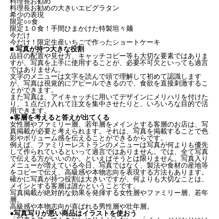
料理長お勧め
料理長お勧めの大きいエビグラタン
希少の表現
限定○○食
限定１０食！手間ひまかけた特製坦々麺
今だけ
今だけ！限定生産いちごで作ったショートケーキ
■ 写真が持つ大きな役割
品目の配置や見せ方、キャッチコピー等も大切な要素ではありま
すが、写真を上手に使用することが、必要不可欠といっても過言
ではありません。
文字のメニューは文字を読んで頭で理解して初めて認識します
が、写真は視覚的にアピールできるので、食欲を直接刺激するこ
とができます。
また写真は、アイキャッチに用いてデザインにメリハリを付けた
り、１点だけ入れて注文を集中させたりと、いろいろな目的で活
用できます。
●客層を考えると答えが出てくる
女性層やファミリー層、若年層をメインとする客層のお店は、写
真掲載が必要と考えられます。それは、写真を掲載することで色
彩やボリューム感を伝えることができるからです。
例えば、ファミリーレストランのメニューは写真が何よりも優先
して作られているといって過言ではありません。では、全て写真
で伝える方がいいのか。といえばそうとは限りません。写真入り
メニューが増えている今日、写真ではなく、製法や食材の産地等
をコピーで伝え、高級感や本物志向を表現する方法もあります。
確かに写真が持つ役割は大きいですが、何よりも大切なことは、
メインとする客層は誰かということです。
写真掲載が絶対的な効果を発揮する女性層やファミリー層、若年
層。
高級感や本物志向が喜ばれる男性層や壮年層。
●写真写りが悪い商品はイラストを使おう