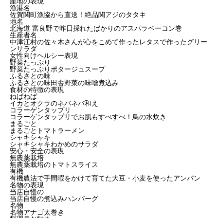
産地の表現
漁港名
佐賀関町漁協から直送！絶品関アジのタタキ
地名
北海道 富良野で昨日採れたばかりのアスパラベーコン巻
生産者名
中津江村の佐々木さんが心をこめて作ったレタスで作ったグリー
ンサラダ
女性向けヘルシー表現
野菜たっぷり
野菜たっぷりポタージュスープ
ふるさとの味
ふるさとの味田舎野菜の味噌煮込み
食材の特徴の表現
ねばねば
イカとオクラのネバネバ和え
コラーゲンタップリ
コラーゲンタップリでお肌もすべすべ！鳥の水炊き
まるごと
まるごとトマトラーメン
シャキシャキ
シャキシャキわかめのサラダ
安心・安全の表現
無農薬栽培
無農薬栽培のトマトスライス
有機
有機農法で手間暇をかけて育てた大豆・小麦を使ったアンパン
名物の表現
当店自慢の
当店自慢の煮込みハンバーグ
名物
名物アナゴ太巻き