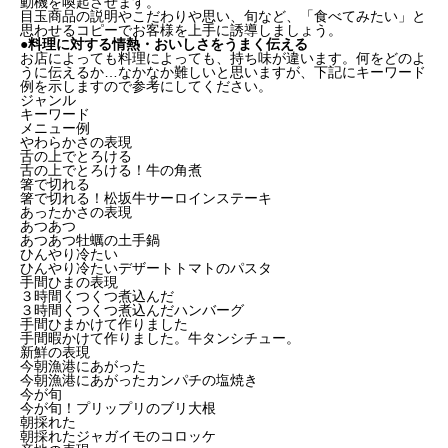
動機を喚起させます。
目玉商品の説明やこだわりや思い、旬など、「食べてみたい」と
思わせるコピーでお客様を上手に誘導しましょう。
●料理に対する情熱・おいしさをうまく伝える
お店によっても料理によっても、持ち味が違います。何をどのよ
うに伝えるか…なかなか難しいと思いますが、下記にキーワード
例を示しますので参考にしてください。
ジャンル
キーワード
メニュー例
やわらかさの表現
舌の上でとろける
舌の上でとろける！牛の角煮
箸で切れる
箸で切れる！松坂牛サーロインステーキ
あったかさの表現
あつあつ
あつあつ牡蠣の土手鍋
ひんやり冷たい
ひんやり冷たいデザートトマトのパスタ
手間ひまの表現
３時間くつくつ煮込んだ
３時間くつくつ煮込んだハンバーグ
手間ひまかけて作りました
手間暇かけて作りました。牛タンシチュー。
新鮮の表現
今朝漁港にあがった
今朝漁港にあがったカンパチの塩焼き
今が旬
今が旬！プリップリのブリ大根
朝採れた
朝採れたジャガイモのコロッケ