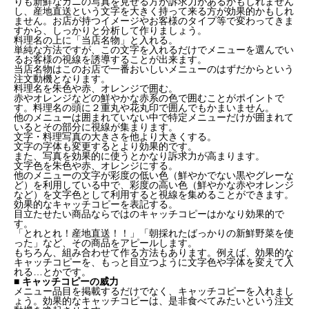
りも新鮮なカニの写真を見せる方が訴求力があるかもしれません
し、産地直送という文字を大きく持って来る方が効果的かもしれ
ません。お店が持つイメージやお客様のタイプ等で変わってきま
すから、しっかりと分析して作りましょう。
料理名の上に「当店名物」と入れる。
単純な方法ですが、この文字を入れるだけでメニューを選んでい
るお客様の視線を誘導することが出来ます。
当店名物はこのお店で一番おいしいメニューのはずだからという
注文動機となります。
料理名を朱色や赤、オレンジで囲む。
赤やオレンジなどの鮮やかな赤系の色で囲むことがポイントで
す。料理名の頭に２重丸や花丸印で囲んでもかまいません。
他のメニューは囲まれていない中で特定メニューだけが囲まれて
いるとその部分に視線が集まります。
文字・料理写真の大きさを他より大きくする。
文字の字体も変更するとより効果的です。
また、写真を効果的に使うとかなり訴求力が高まります。
文字色を朱色や赤、オレンジにする。
他のメニューの文字が彩度の低い色（鮮やかでない黒やグレーな
ど）を利用している中で、彩度の高い色（鮮やかな赤やオレンジ
など）を文字色として利用すると視線を集めることができます。
効果的なキャッチコピーを表記する。
目立たせたい商品ならではのキャッチコピーはかなり効果的で
す。
「とれとれ！産地直送！！」「朝採れたばっかりの新鮮野菜を使
った」など、その商品をアピールします。
もちろん、組み合わせて作る方法もあります。例えば、効果的な
キャッチコピーを、もっと目立つように文字色や字体を変えて入
れる…とかです。
■ キャッチコピーの威力
メニュー品目を掲載するだけでなく、キャッチコピーを入れまし
ょう。効果的なキャッチコピーは、是非食べてみたいという注文