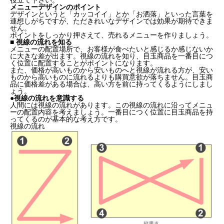
役立て下さい。
メニューデザインのポイント
デザインというと「カッコイイ」とか「お洒落」といった言葉を
連想しがちですが、ただきれいなデザインでは効果が期待できま
せん。
ポイントをしっかり押さえて、売れるメニューを作りましょう。
■ 視線の流れを知る
メニューの配置場所で、お客様が食べたいと感じるか感じないか
に大きな差が出ます。視線の流れを知り、目玉商品を一番目につ
く位置に配置することがポイントになります。
また、価格が高いものから安いものへと視線が流れる方が、安い
ものから高いものに流れるよりも購買意欲が落ちません。目玉商
品に価格差がある場合は、高い方を前に持ってくるようにしまし
ょう。
●視線の流れを意識する
人間には視線の流れがあります。この視線の流れに沿ってメニュ
ーの配置内容を考えましょう。一番目につく位置に目玉商品を持
ってくるのが基本的な考え方です。
視線の流れ