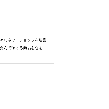
々なネットショップを運営
喜んで頂ける商品を心を込
食店様向けテーブルウェア
売「素敵なメニュー屋」