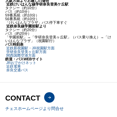
大阪方面よりお越しの場合
近鉄けいはんな線学研奈良登美ケ丘駅
タクシー（約10分）
バス（約10分）
59番系統（約10分）
56番系統（約10分）
「けいはんなプラザ」バス停下車すぐ
近鉄奈良線学園前駅より
タクシー（約20分）
バス（約20分）
「学園前駅」→「学研奈良登美ヶ丘駅」（バス乗り換え）→「け
いはんなプラザ」（祝園駅行）
バス時刻表
近鉄新祝園駅・JR祝園駅方面
学研奈良登美ヶ丘駅方面
関西国際空港方面
鉄道・バスWEBサイト
JRおでかけネット
近鉄電車
奈良交通バス
CONTACT
チェスホームページより問合せ