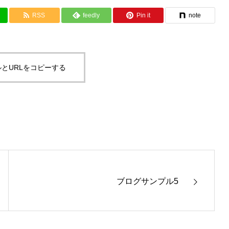
RSS
feedly
Pin it
note
とURLをコピーする
ブログサンプル5