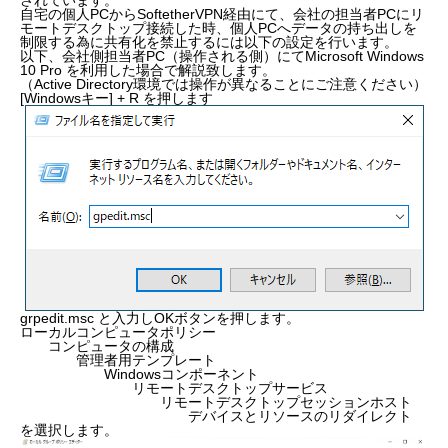
されています。
自宅の個人PCからSoftetherVPN経由にて、会社の担当者PCにリ
モートデスクトップ接続した時、個人PCへデータの持ち出しを
制限する為に共有化を禁止するには以下の設定を行います。
以下、会社側担当者PC（操作される側）にてMicrosoft Windows
10 Pro を利用した場合で解説致します。
（Active Directory環境では操作が異なることにご注意ください）
[Windowsキー] + R を押します
grpedit.msc と入力しOKボタンを押します。
ローカルコンピュータポリシー
コンピュータの構成
管理者用テンプレート
Windowsコンポーネント
リモートデスクトップサービス
リモートデスクトップセッションホスト
デバイスとリソースのリダイレクト
を選択します。