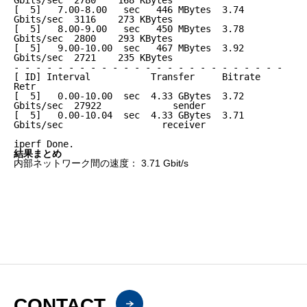
Gbits/sec  2780    168 KBytes

[  5]   7.00-8.00   sec   446 MBytes  3.74 
Gbits/sec  3116    273 KBytes

[  5]   8.00-9.00   sec   450 MBytes  3.78 
Gbits/sec  2800    293 KBytes

[  5]   9.00-10.00  sec   467 MBytes  3.92 
Gbits/sec  2721    235 KBytes

- - - - - - - - - - - - - - - - - - - - - - - - -

[ ID] Interval           Transfer     Bitrate         
Retr

[  5]   0.00-10.00  sec  4.33 GBytes  3.72 
Gbits/sec  27922             sender

[  5]   0.00-10.04  sec  4.33 GBytes  3.71 
Gbits/sec                  receiver

iperf Done.
結果まとめ
内部ネットワーク間の速度： 3.71 Gbit/s
CONTACT