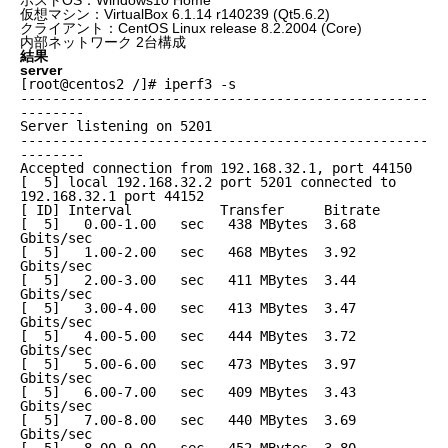
ホストOS：Windows10 Home
仮想マシン：VirtualBox 6.1.14 r140239 (Qt5.6.2)
クライアント：CentOS Linux release 8.2.2004 (Core)
内部ネットワーク 2台構成
結果
server
[root@centos2 /]# iperf3 -s

---------------------------------------------------
--------

Server listening on 5201

---------------------------------------------------
--------

Accepted connection from 192.168.32.1, port 44150

[  5] local 192.168.32.2 port 5201 connected to 
192.168.32.1 port 44152

[ ID] Interval           Transfer     Bitrate

[  5]   0.00-1.00   sec   438 MBytes  3.68 
Gbits/sec

[  5]   1.00-2.00   sec   468 MBytes  3.92 
Gbits/sec

[  5]   2.00-3.00   sec   411 MBytes  3.44 
Gbits/sec

[  5]   3.00-4.00   sec   413 MBytes  3.47 
Gbits/sec

[  5]   4.00-5.00   sec   444 MBytes  3.72 
Gbits/sec

[  5]   5.00-6.00   sec   473 MBytes  3.97 
Gbits/sec

[  5]   6.00-7.00   sec   409 MBytes  3.43 
Gbits/sec

[  5]   7.00-8.00   sec   440 MBytes  3.69 
Gbits/sec
