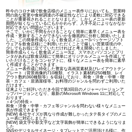
昨今のコロナ禍で飲食店様のメニュー表作りにおいても、営業時
間の急な変更や食材調達の不確定性などにより柔軟に対応できる
ことが重要視されることとなりました。しかしメニュー表の更新
期間が短くなっているにもかかわらず、人手不足によりなかなか
対応できない問題がございます。
そこで、いかに手間をかけることなく簡単に素早くメニュー表を
作成・更新することができないかを徹底的に分析し開発いたしま
した。この簡単作成らくらく飲食店メニュー3パッケージソフト
ウェアを飲食店様にご利用いただくことで厳しい営業環境の中、
少しでもお役に立てていただければと考え開発いたしました。
簡単作成らくらく飲食店メニュー3は、スマホとパソコンとプリ
ンタがあれば飲食店様にて簡単にオリジナルメニューを作成して
いただけることをコンセプトに、様々なメニュー表を簡単に素早
く作成することができます。
メニュー表作成に特化した豊富な高画質素材及びレイアウトテン
プレート（背景画像約710種類、イラスト素材約250種類、レイ
アウト数約360種類等）を収録しており、和食・洋食・中華・喫
茶・カフェ・居酒屋様等、お料理のジャンルを問わずご利用いた
だけます。
従来よりご好評いただき今回で第3回目のメジャーバージョンア
ップバージョンとなり、最新のMicrosoft Windows 11に対応して
おります。
＜4つの特長＞
和食・洋食・中華・カフェ等ジャンルを問わない様々なメニュー
表が作成できます
[NEW] 各社サイズが異なり作成が難しかったタテ長タイプのメニ
ュー表に対応しました
[NEW] 袋文字や影文字など文字装飾が簡単にできるようになりま
した
SNSやデジタルサイネージ・タブレットでご活用頂ける様に、作