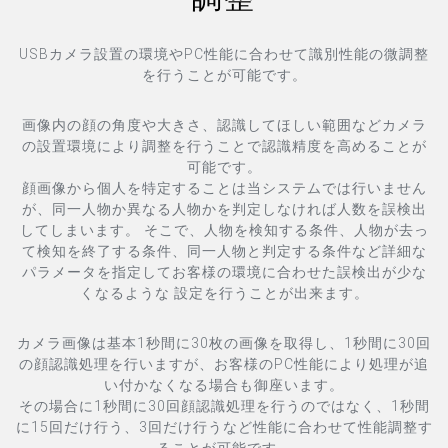
USBカメラ設置の環境やPC性能に合わせて識別性能の微調整
を行うことが可能です。
画像内の顔の角度や大きさ、認識してほしい範囲などカメラ
の設置環境により調整を行うことで認識精度を高めることが
可能です。
顔画像から個人を特定することは当システムでは行いません
が、同一人物か異なる人物かを判定しなければ人数を誤検出
してしまいます。 そこで、人物を検知する条件、人物が去っ
て検知を終了する条件、同一人物と判定する条件など詳細な
パラメータを指定してお客様の環境に合わせた誤検出が少な
くなるような 設定を行うことが出来ます。
カメラ画像は基本1秒間に30枚の画像を取得し、1秒間に30回
の顔認識処理を行いますが、お客様のPC性能により処理が追
い付かなくなる場合も御座います。
その場合に1秒間に30回顔認識処理を行うのではなく、1秒間
に15回だけ行う、3回だけ行うなど性能に合わせて性能調整す