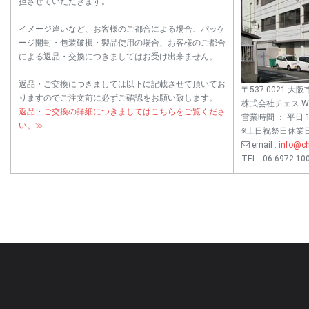
担させていただきます。
イメージ違いなど、お客様のご都合による場合、パッケ
ージ開封・包装破損・製品使用の場合、お客様のご都合
による返品・交換につきましてはお受け出来ません。
返品・ご交換につきましては以下に記載させて頂いてお
〒537-0021 大
りますのでご注文前に必ずご確認をお願い致します。
株式会社チェス W
返品・ご交換の詳細につきましてはこちらをご覧くださ
営業時間 ： 平日 10
い。≫
※土日祝祭日休業
email :
info@ch
TEL : 06-6972-10