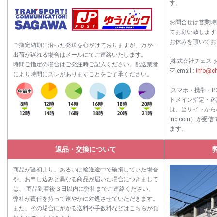
す。
お問合せは営業時間内
てお願い致します
お休みを頂いてお
ご指定納期に沿った発送を心がけておりますが、万が一
出荷が遅れる場合はメールにてご連絡いたします。
[株式会社チェス 
時間ご指定の場合はご発注時ご記入ください。配送業者
email :
info@ch
により時間にズレがありますことをご了承ください。
[スマホ・携帯・P
ドメイン指定・迷
は、当サイトからのメ
inc.com）が
ます。
返品・交換について
商品が当初より、あるいは輸送途中で破損していた場合
や、お申し込みと異なる商品が届いた場合につきまして
は、 商品到着後３日以内に弊社までご連絡ください。
弊社が責任を持って速やかに対処させていただきます。
また、その場合にかかる送料や手数料などはこちらが負